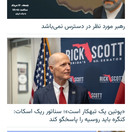
رهبر مورد نظر در دسترس نمی‌باشد
«پوتین یک تبهکار است»؛ سناتور ریک اسکات:
کنگره باید روسیه را پاسخگو کند