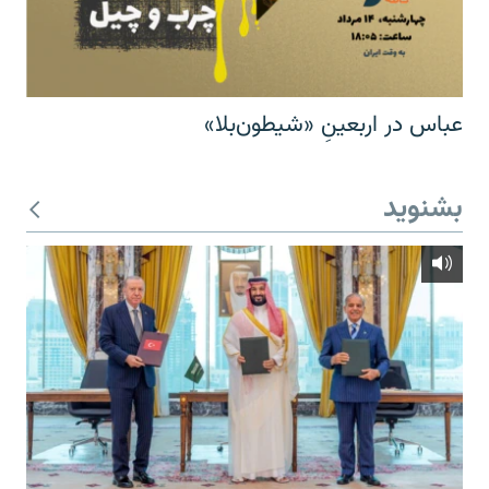
عباس در اربعینِ «شیطون‌بلا»
بشنوید