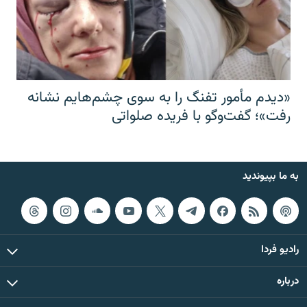
«دیدم مأمور تفنگ را به سوی چشم‌هایم نشانه
رفت»؛ گفت‌و‌گو با فریده صلواتی
به ما بپیوندید
رادیو فردا
درباره