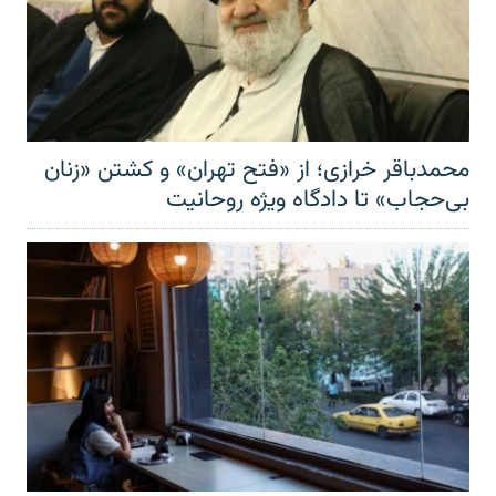
محمدباقر خرازی؛ از «فتح تهران» و کشتن «زنان
بی‌حجاب» تا دادگاه ویژه روحانیت