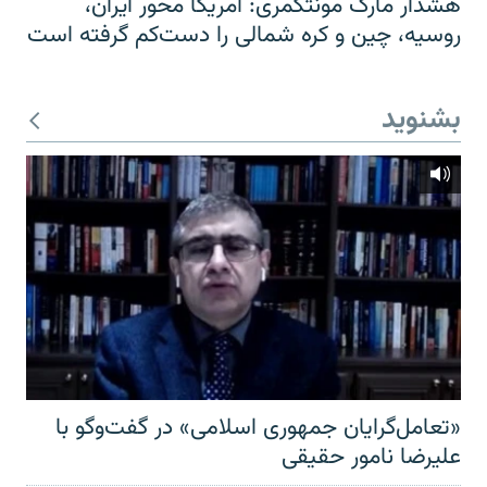
هشدار مارک مونتگمری: آمریکا محور ایران،
روسیه، چین و کره شمالی را دست‌کم گرفته است
بشنوید
«تعامل‌گرایان جمهوری اسلامی» در گفت‌وگو با
علیرضا نامور حقیقی