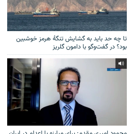
تا چه حد باید به گشایش تنگهٔ هرمز خوشبین
بود؟ در گفت‌وگو با دامون گلریز
محمود امیری مقدم: برای مبارزه با اعدام در ایران