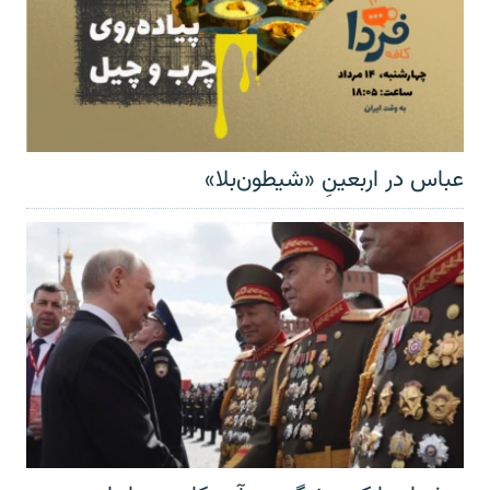
عباس در اربعینِ «شیطون‌بلا»