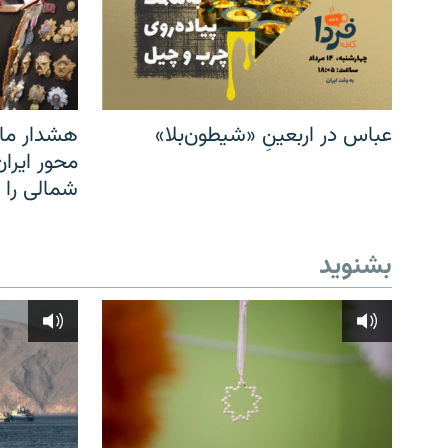
عباس در اربعینِ «شیطون‌بلا»
هشدار مار
محور ایرا
شمالی را
بشنوید