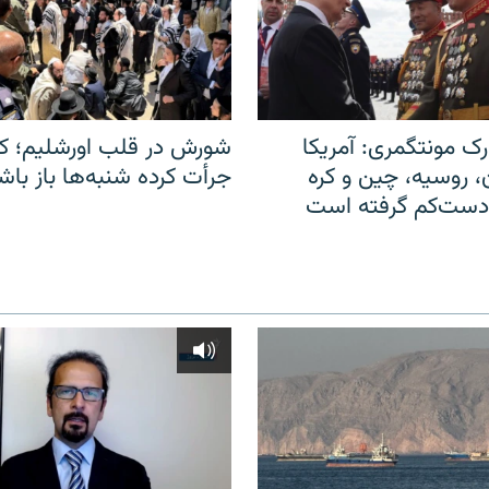
ک مونتگمری: آمریکا
شورش در قلب اورشلیم؛ کا
ن، روسیه، چین و کره
جرأت کرده شنبه‌ها باز باش
 دست‌کم گرفته است