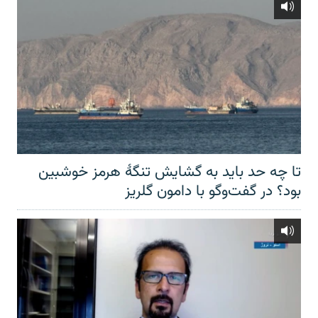
تا چه حد باید به گشایش تنگهٔ هرمز خوشبین
بود؟ در گفت‌وگو با دامون گلریز