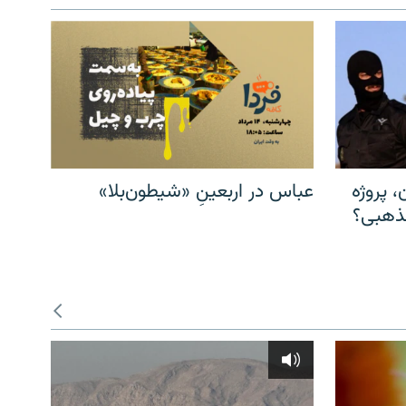
، پروژه
عباس در اربعینِ «شیطون‌بلا»
مذهبی؟