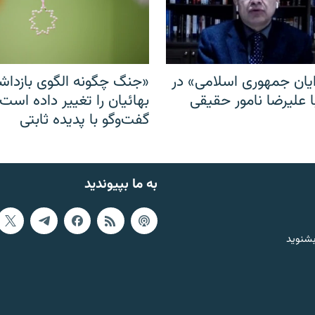
ایان جمهوری اسلامی» در
«جنگ چگونه الگوی بازدا
ا علیرضا نامور حقیقی
بهائیان را تغییر داده است
گفت‌وگو با پدیده ثابتی
به ما بپیوندید
بشنوید