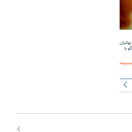
هائیان
و با
مجموعه