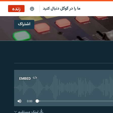
زنده
ما را در گوگل دنبال کنید
اشتراک
بازپخش کافه فردا
پخش رادیویی
پخش آنلاین
پخش ماهواره‌ای
EMBED
No 
0:00
لینک مستقیم