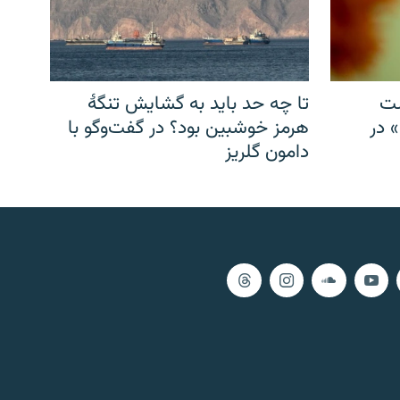
شت
تا چه حد باید به گشایش تنگهٔ
» در
هرمز خوشبین بود؟ در گفت‌وگو با
دامون گلریز