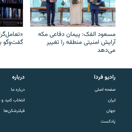
مسعود الفک: پیمان دفاعی مکه
«تعامل‌گر
آرایش امنیتی منطقه را تغییر
گفت‌وگو ب
می‌دهد
English
رادیو فردا
درباره
به ما بپیوندید
صفحه اصلی
درباره ما
ایران
انتخاب کنید و 
جهان
فیلترشکن‌ها
پادکست
زبان‌های دیگر