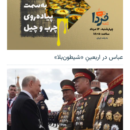
عباس در اربعینِ «شیطون‌بلا»