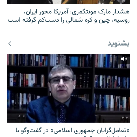
هشدار مارک مونتگمری: آمریکا محور ایران،
روسیه، چین و کره شمالی را دست‌کم گرفته است
بشنوید
«تعامل‌گرایان جمهوری اسلامی» در گفت‌وگو با