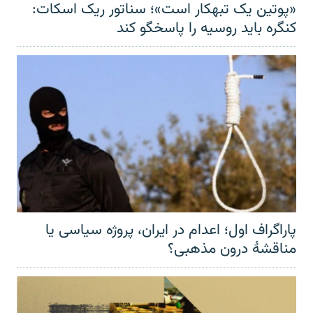
«پوتین یک تبهکار است»؛ سناتور ریک اسکات:
کنگره باید روسیه را پاسخگو کند
پاراگراف اول؛ اعدام در ایران، پروژه سیاسی یا
مناقشهٔ درون مذهبی؟