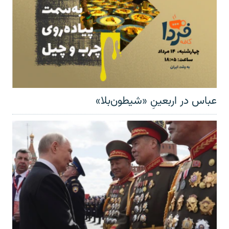
عباس در اربعینِ «شیطون‌بلا»