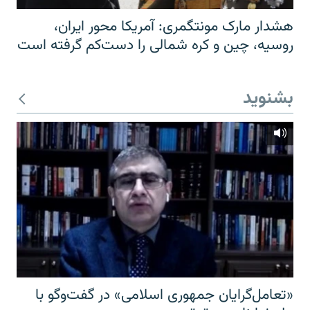
هشدار مارک مونتگمری: آمریکا محور ایران،
روسیه، چین و کره شمالی را دست‌کم گرفته است
بشنوید
«تعامل‌گرایان جمهوری اسلامی» در گفت‌وگو با