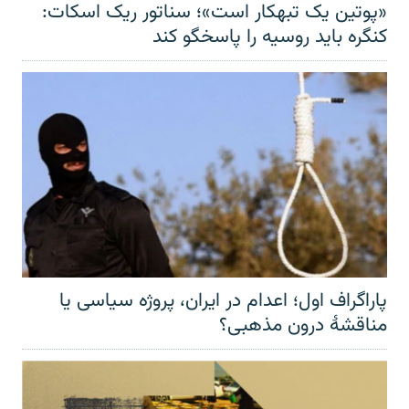
«پوتین یک تبهکار است»؛ سناتور ریک اسکات:
کنگره باید روسیه را پاسخگو کند
پاراگراف اول؛ اعدام در ایران، پروژه سیاسی یا
مناقشهٔ درون مذهبی؟