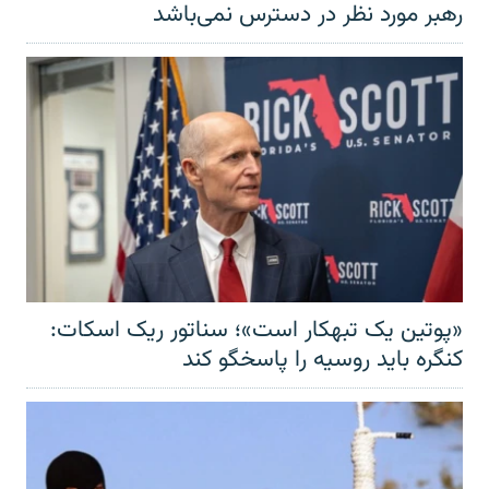
رهبر مورد نظر در دسترس نمی‌باشد
«پوتین یک تبهکار است»؛ سناتور ریک اسکات:
کنگره باید روسیه را پاسخگو کند