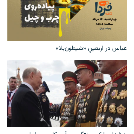
عباس در اربعینِ «شیطون‌بلا»