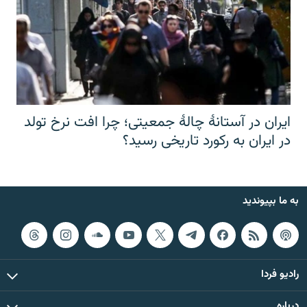
ایران در آستانهٔ چالهٔ جمعیتی؛ چرا افت نرخ تولد
در ایران به رکورد تاریخی رسید؟
به ما بپیوندید
رادیو فردا
درباره