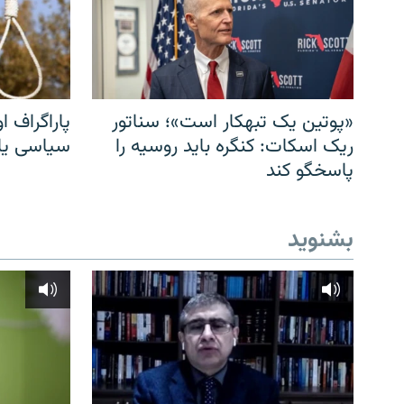
«پوتین یک تبهکار است»؛ سناتور
پاراگراف او
ریک اسکات: کنگره باید روسیه را
سیاسی یا 
پاسخگو کند
بشنوید