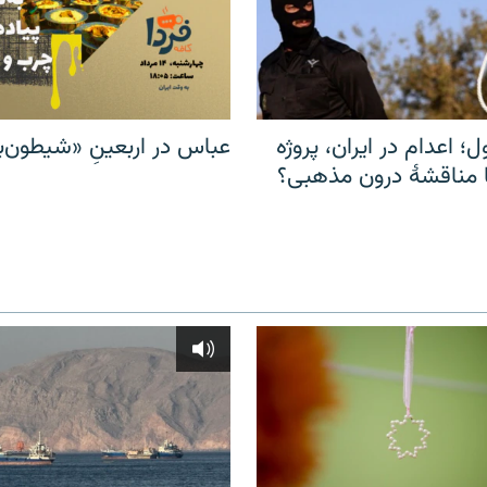
ل؛ اعدام در ایران، پروژه
عباس در اربعینِ «شیطون‌بل
مناقشهٔ درون مذهبی؟