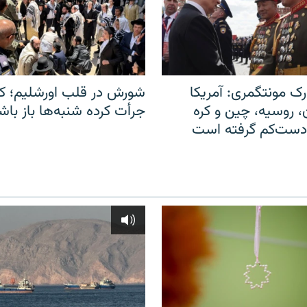
ک مونتگمری: آمریکا
شورش در قلب اورشلیم؛ کا
ن، روسیه، چین و کره
جرأت کرده شنبه‌ها باز باش
 دست‌کم گرفته است