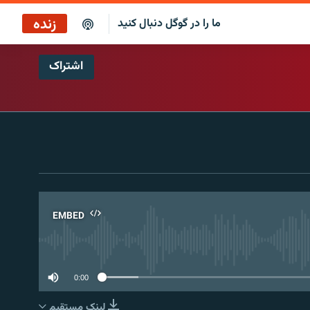
زنده
ما را در گوگل دنبال کنید
اشتراک
بازپخش کافه فردا
پخش رادیویی
پخش آنلاین
پخش ماهواره‌ای
EMBED
No 
0:00
لینک مستقیم