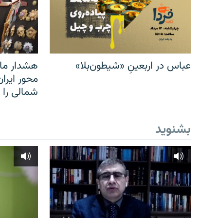
عباس در اربعینِ «شیطون‌بلا»
هشدار مار
محور ایرا
شمالی را
بشنوید