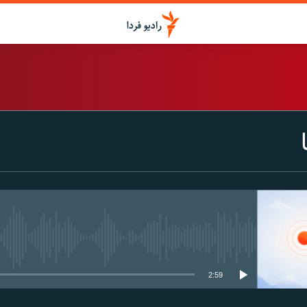
اشتراک
Spotify
CastBox
عضویت
media source currently available
2:59