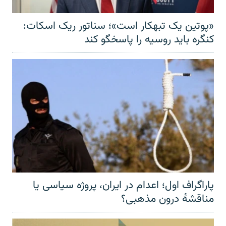
«پوتین یک تبهکار است»؛ سناتور ریک اسکات:
کنگره باید روسیه را پاسخگو کند
پاراگراف اول؛ اعدام در ایران، پروژه سیاسی یا
مناقشهٔ درون مذهبی؟