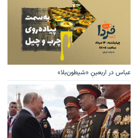
عباس در اربعینِ «شیطون‌بلا»