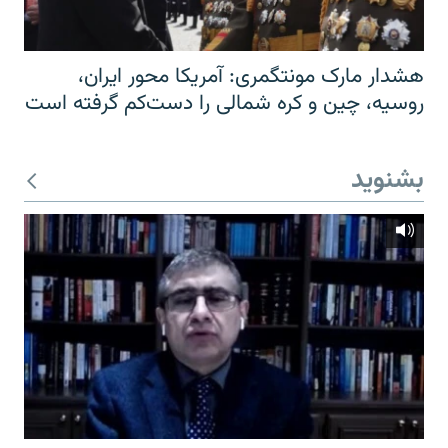
هشدار مارک مونتگمری: آمریکا محور ایران،
روسیه، چین و کره شمالی را دست‌کم گرفته است
بشنوید