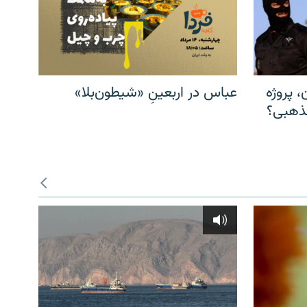
، پروژه
عباس در اربعینِ «شیطون‌بلا»
مذهبی؟