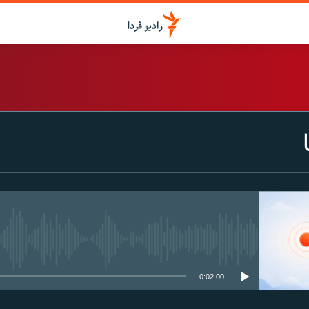
اشتراک
Spotify
CastBox
عضویت
media source currently available
0:02:00