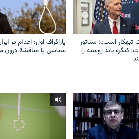
 تبهکار است»؛ سناتور
پاراگراف اول؛ اعدام در ایران
: کنگره باید روسیه را
سیاسی یا مناقشهٔ درون 
د