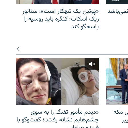
می‌باشد
«پوتین یک تبهکار است»؛ سناتور
ریک اسکات: کنگره باید روسیه را
پاسخگو کند
ی مکه
«دیدم مأمور تفنگ را به سوی
یر
چشم‌هایم نشانه رفت»؛ گفت‌و‌گو با
فریده صلواتی