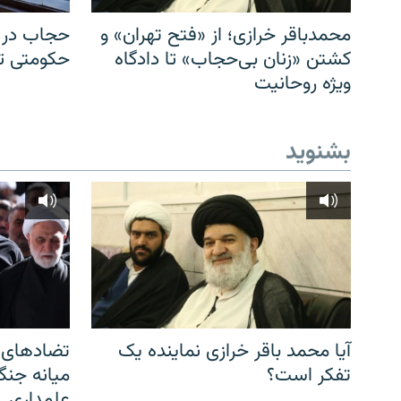
محمدباقر خرازی؛ از «فتح تهران» و
حجاب در ا
کشتن «زنان بی‌حجاب» تا دادگاه
حکومتی تا 
ویژه روحانیت
بشنوید
آیا محمد باقر خرازی نماینده یک
تضادهای د
تفکر است؟
میانه جنگ،
علمداری