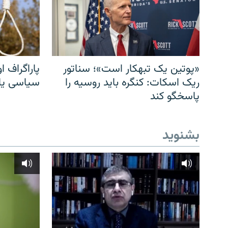
«پوتین یک تبهکار است»؛ سناتور
پاراگراف او
ریک اسکات: کنگره باید روسیه را
سیاسی یا 
پاسخگو کند
بشنوید