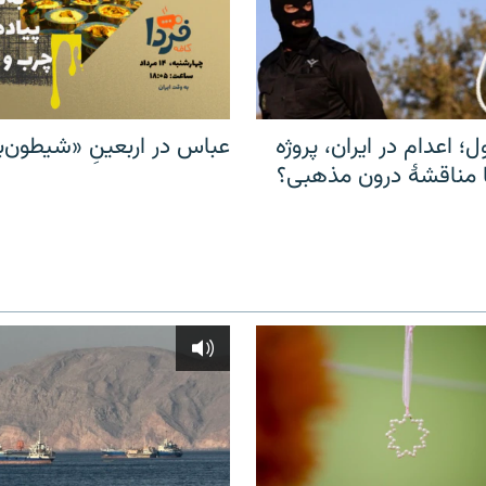
ل؛ اعدام در ایران، پروژه
عباس در اربعینِ «شیطون‌بل
مناقشهٔ درون مذهبی؟