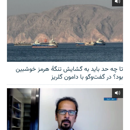
تا چه حد باید به گشایش تنگهٔ هرمز خوشبین
بود؟ در گفت‌وگو با دامون گلریز