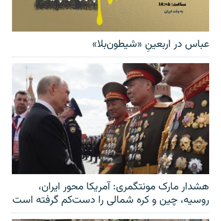
عباس در اربعینِ «شیطون‌بلا»
هشدار مارک مونتگمری: آمریکا محور ایران،
روسیه، چین و کره شمالی را دست‌کم گرفته است