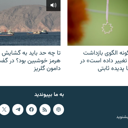
نه الگوی بازداشت
تا چه حد باید به گشایش ت
 تغییر داده است» در
هرمز خوشبین بود؟ در گفت‌
 پدیده ثابتی
دامون گلریز
به ما بپیوندید
بشنوید