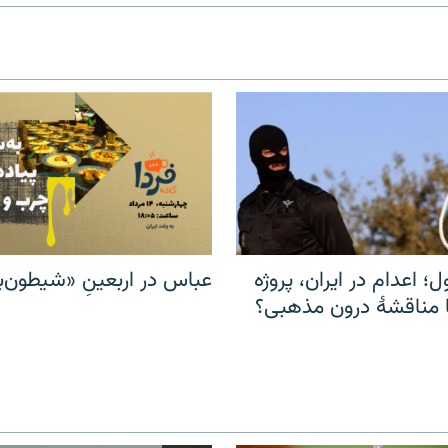
ل؛ اعدام در ایران، پروژه
عباس در اربعینِ «شیطون‌بل
مناقشهٔ درون مذهبی؟