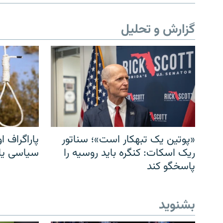
گزارش و تحلیل
«پوتین یک تبهکار است»؛ سناتور
پاراگراف او
ریک اسکات: کنگره باید روسیه را
سیاسی یا 
پاسخگو کند
بشنوید