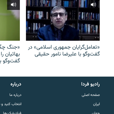
«تعامل‌گرایان جمهوری اسلامی» در
«جنگ چگو
گفت‌وگو با علیرضا نامور حقیقی
بهائیان را
گفت‌وگو با
English
رادیو فردا
درباره
به ما بپیوندید
صفحه اصلی
درباره ما
ایران
انتخاب کنید و 
جهان
فیلترشکن‌ها