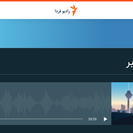
ر
media source currently available
59:59