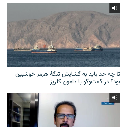
تا چه حد باید به گشایش تنگهٔ هرمز خوشبین
بود؟ در گفت‌وگو با دامون گلریز