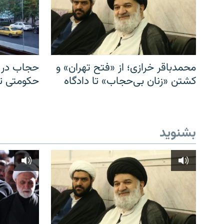
محمدباقر خرازی؛ از «فتح تهران» و
حجاب در ا
کشتن «زنان بی‌حجاب» تا دادگاه
حکومتی تا 
بشنوید