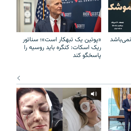
می‌باشد
«پوتین یک تبهکار است»؛ سناتور
ریک اسکات: کنگره باید روسیه را
پاسخگو کند