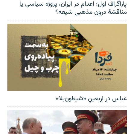
پاراگراف اول؛ اعدام در ایران، پروژه سیاسی یا
مناقشهٔ درون مذهبی شیعه؟
عباس در اربعینِ «شیطون‌بلا»