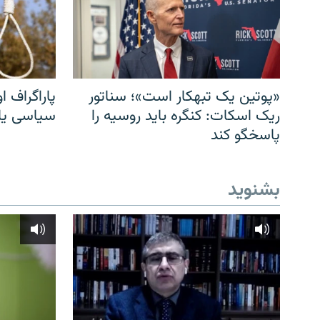
«پوتین یک تبهکار است»؛ سناتور
پاراگراف او
ریک اسکات: کنگره باید روسیه را
سیاسی یا 
پاسخگو کند
بشنوید