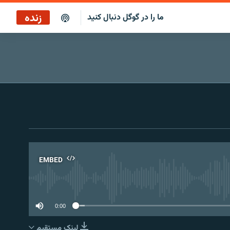
زنده
ما را در گوگل دنبال کنید
بازپخش کافه فردا
پخش رادیویی
پخش آنلاین
پخش ماهواره‌ای
EMBED
No 
0:00
لینک مستقیم