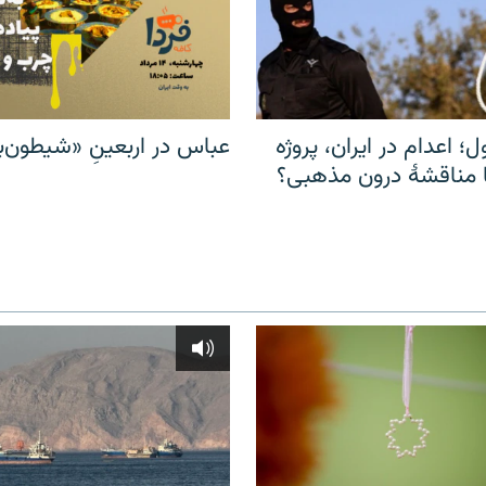
ل؛ اعدام در ایران، پروژه
عباس در اربعینِ «شیطون‌بل
مناقشهٔ درون مذهبی؟