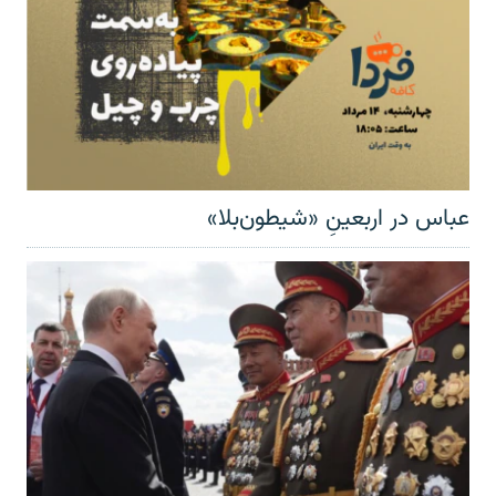
عباس در اربعینِ «شیطون‌بلا»