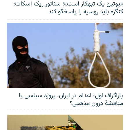
«پوتین یک تبهکار است»؛ سناتور ریک اسکات:
کنگره باید روسیه را پاسخگو کند
پاراگراف اول؛ اعدام در ایران، پروژه سیاسی یا
مناقشهٔ درون مذهبی؟