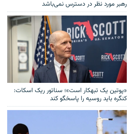
رهبر مورد نظر در دسترس نمی‌باشد
«پوتین یک تبهکار است»؛ سناتور ریک اسکات:
کنگره باید روسیه را پاسخگو کند