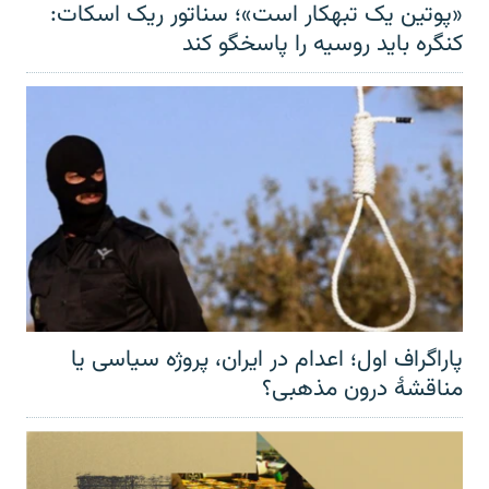
«پوتین یک تبهکار است»؛ سناتور ریک اسکات:
کنگره باید روسیه را پاسخگو کند
پاراگراف اول؛ اعدام در ایران، پروژه سیاسی یا
مناقشهٔ درون مذهبی؟