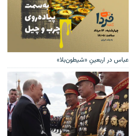
عباس در اربعینِ «شیطون‌بلا»