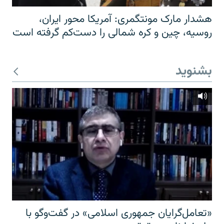
هشدار مارک مونتگمری: آمریکا محور ایران،
روسیه، چین و کره شمالی را دست‌کم گرفته است
بشنوید
«تعامل‌گرایان جمهوری اسلامی» در گفت‌وگو با