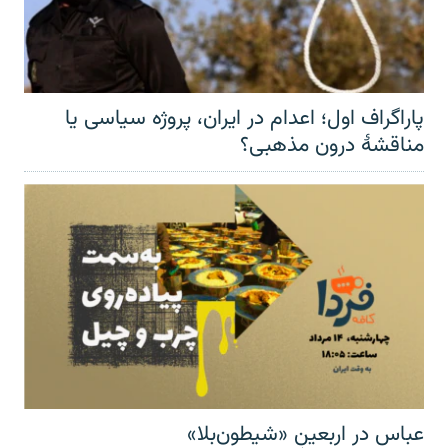
پاراگراف اول؛ اعدام در ایران، پروژه سیاسی یا
مناقشهٔ درون مذهبی؟
عباس در اربعینِ «شیطون‌بلا»