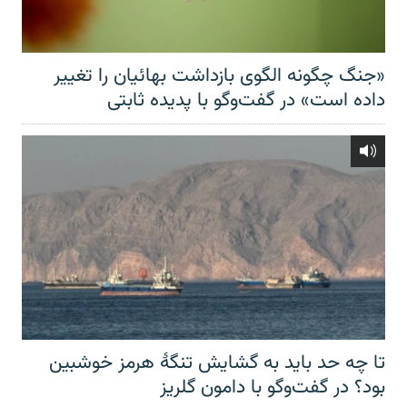
«جنگ چگونه الگوی بازداشت بهائیان را تغییر
داده است» در گفت‌وگو با پدیده ثابتی
تا چه حد باید به گشایش تنگهٔ هرمز خوشبین
بود؟ در گفت‌وگو با دامون گلریز