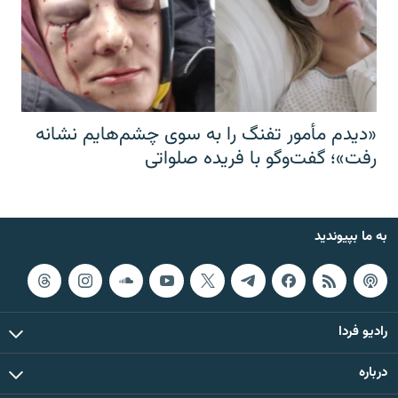
«دیدم مأمور تفنگ را به سوی چشم‌هایم نشانه
رفت»؛ گفت‌و‌گو با فریده صلواتی
به ما بپیوندید
رادیو فردا
درباره