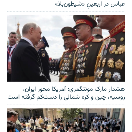
عباس در اربعینِ «شیطون‌بلا»
هشدار مارک مونتگمری: آمریکا محور ایران،
روسیه، چین و کره شمالی را دست‌کم گرفته است