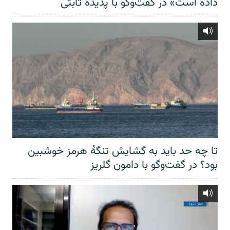
داده است» در گفت‌وگو با پدیده ثابتی
تا چه حد باید به گشایش تنگهٔ هرمز خوشبین
بود؟ در گفت‌وگو با دامون گلریز