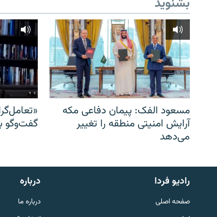
بشنوید
مسعود الفک: پیمان دفاعی مکه
«تعامل‌گر
آرایش امنیتی منطقه را تغییر
گفت‌وگو ب
می‌دهد
English
رادیو فردا
درباره
به ما بپیوندید
صفحه اصلی
درباره ما