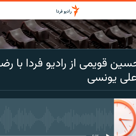
اشتراک
ن قویمی از رادیو فردا با رضا 
Spotify
علی یونسی
CastBox
عضویت
media source currently available
5:06