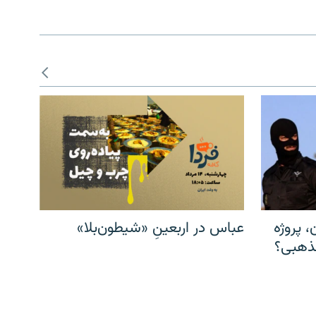
، پروژه
عباس در اربعینِ «شیطون‌بلا»
مذهبی؟