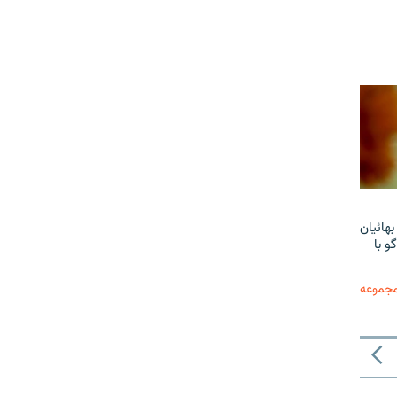
هائیان
و با
مجموعه