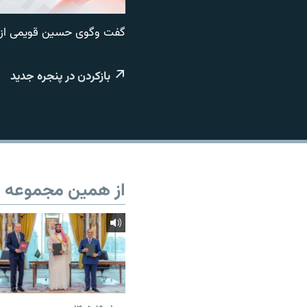
گفت وگوی حسین قویمی از راد
بازکردن در پنجره جدید
از همین مجموعه