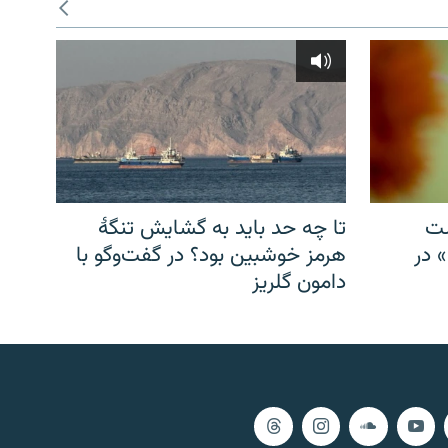
شت
تا چه حد باید به گشایش تنگهٔ
» در
هرمز خوشبین بود؟ در گفت‌وگو با
دامون گلریز