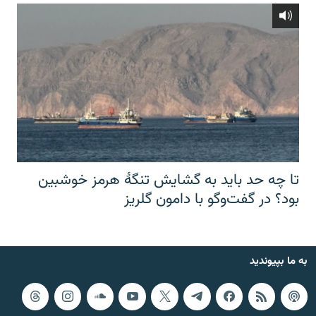
تا چه حد باید به گشایش تنگهٔ هرمز خوشبین
بود؟ در گفت‌وگو با دامون گلریز
به ما بپیوندید