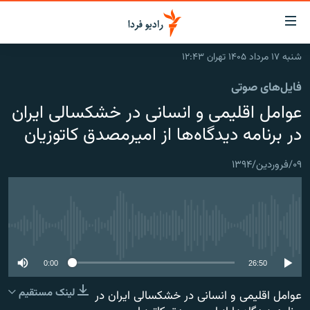
ینک‌های
ابلیت
سترسی
شنبه ۱۷ مرداد ۱۴۰۵ تهران ۱۲:۴۳
ازگشت
صفحه اصلی
فایل‌های صوتی
ازگشت
ایران
ه
عوامل اقلیمی و انسانی در خشکسالی ایران
نوی
جهان
در برنامه دیدگاه‌ها از امیرمصدق کاتوزیان
صلی
رادیو
فتن
۰۹/فروردین/۱۳۹۴
ه
پادکست
انتخاب کنید و بشنوید
فحه
چندرسانه‌ای
برنامه‌های رادیویی
ستجو
زنان فردا
فرکانس‌ها
گزارش‌های تصویری
No media source currently available
گزارش‌های ویدئویی
English
0:00
26:50
لینک مستقیم
عوامل اقلیمی و انسانی در خشکسالی ایران در
به ما بپیوندید