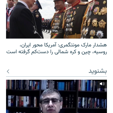
هشدار مارک مونتگمری: آمریکا محور ایران،
روسیه، چین و کره شمالی را دست‌کم گرفته است
بشنوید