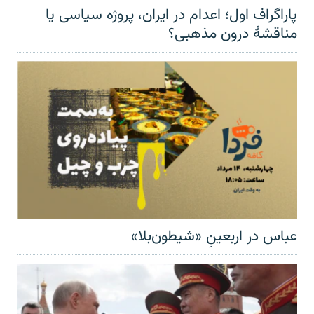
پاراگراف اول؛ اعدام در ایران، پروژه سیاسی یا
مناقشهٔ درون مذهبی؟
عباس در اربعینِ «شیطون‌بلا»