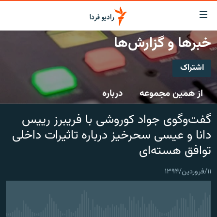
ینک‌های
ابلیت
سترسی
خبرها و گزارش‌ها
ازگشت
صفحه اصلی
ازگشت
اشتراک
ایران
ه
نوی
اشتراک
جهان
از همین مجموعه
درباره
صلی
رادیو
فتن
Spotify
گفت‌وگوی جواد کوروشی با فریبرز رییس
ه
پادکست
انتخاب کنید و بشنوید
فحه
دانا و عیسی سحرخیز درباره تاثیرات داخلی
چندرسانه‌ای
برنامه‌های رادیویی
ستجو
CastBox
توافق هسته‌ای
زنان فردا
فرکانس‌ها
گزارش‌های تصویری
عضویت
۱۱/فروردین/۱۳۹۴
گزارش‌های ویدئویی
English
به ما بپیوندید