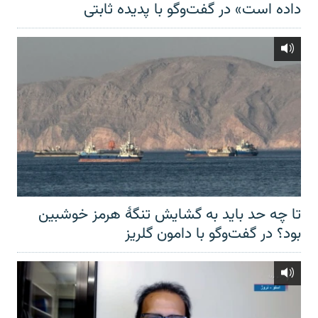
داده است» در گفت‌وگو با پدیده ثابتی
تا چه حد باید به گشایش تنگهٔ هرمز خوشبین
بود؟ در گفت‌وگو با دامون گلریز