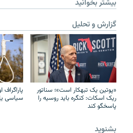
بیشتر بخوانید
گزارش و تحلیل
«پوتین یک تبهکار است»؛ سناتور
پاراگراف او
ریک اسکات: کنگره باید روسیه را
سیاسی یا 
پاسخگو کند
بشنوید