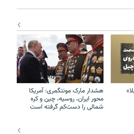
ا»
هشدار مارک مونتگمری: آمریکا
محور ایران، روسیه، چین و کره
شمالی را دست‌کم گرفته است