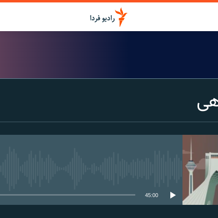
هی
media source currently available
45:00