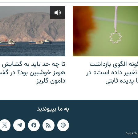
نه الگوی بازداشت
تا چه حد باید به گشایش ت
 تغییر داده است» در
هرمز خوشبین بود؟ در گفت‌
 پدیده ثابتی
دامون گلریز
به ما بپیوندید
بشنوید