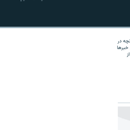
EMBED
نچه در
 خبرها
ز