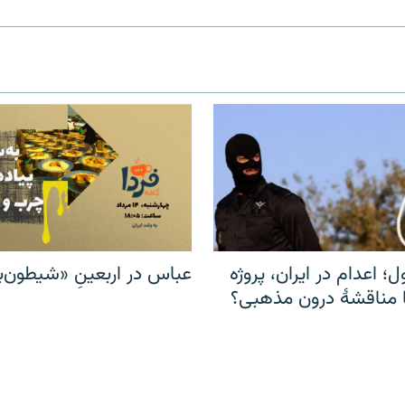
ل؛ اعدام در ایران، پروژه
عباس در اربعینِ «شیطون‌بل
مناقشهٔ درون مذهبی؟