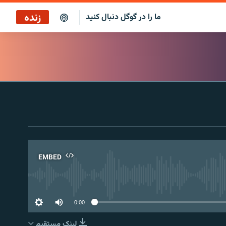
زنده
ما را در گوگل دنبال کنید
پخش آنلاین
پخش رادیویی
پخش آنلاین
پخش ماهواره‌ای
EMBED
No 
0:00
لینک مستقیم