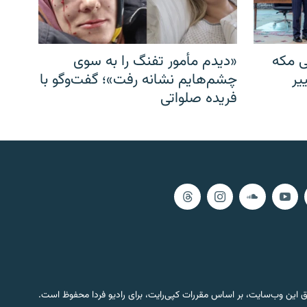
ی مکه
«دیدم مأمور تفنگ را به سوی
یر
چشم‌هایم نشانه رفت»؛ گفت‌و‌گو با
فریده صلواتی