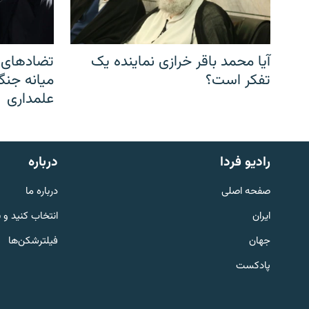
آیا محمد باقر خرازی نماینده یک
تضادهای د
تفکر است؟
میانه جنگ،
علمداری
English
رادیو فردا
درباره
به ما بپیوندید
صفحه اصلی
درباره ما
ایران
انتخاب کنید و 
جهان
فیلترشکن‌ها
پادکست
زبان‌های دیگر