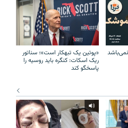
می‌باشد
«پوتین یک تبهکار است»؛ سناتور
ریک اسکات: کنگره باید روسیه را
پاسخگو کند