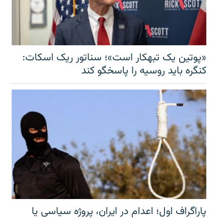
«پوتین یک تبهکار است»؛ سناتور ریک اسکات:
کنگره باید روسیه را پاسخگو کند
پاراگراف اول؛ اعدام در ایران، پروژه سیاسی یا