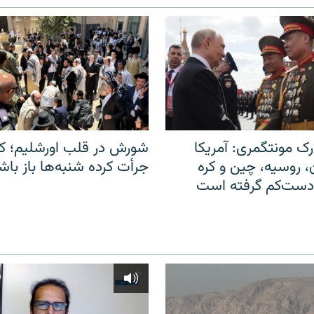
ک مونتگمری: آمریکا
شورش در قلب اورشلیم؛ کا
ن، روسیه، چین و کره
جرأت کرده شنبه‌ها باز باش
 دست‌کم گرفته است