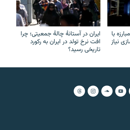
ارزه با
ایران در آستانهٔ چالهٔ جمعیتی؛ چرا
زی نیاز
افت نرخ تولد در ایران به رکورد
تاریخی رسید؟