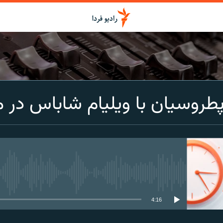
اشتراک
طروسیان با ویلیام شاباس در م
Spotify
CastBox
عضویت
media source currently available
4:16