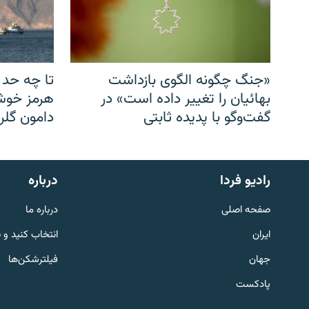
«جنگ چگونه الگوی بازداشت
تا چه حد 
بهائیان را تغییر داده است» در
هرمز خوشب
گفت‌وگو با پدیده ثابتی
دامون گلری
English
رادیو فردا
درباره
به ما بپیوندید
صفحه اصلی
درباره ما
ایران
انتخاب کنید و 
جهان
فیلترشکن‌ها
پادکست
زبان‌های دیگر