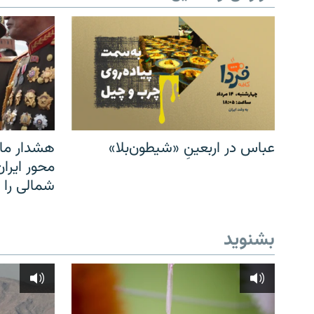
عباس در اربعینِ «شیطون‌بلا»
هشدار مار
محور ایرا
شمالی را
بشنوید