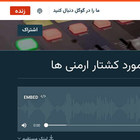
زنده
ما را در گوگل دنبال کنید
اشتراک
پخش آنلاین
پخش رادیویی
ورد کشتار ارمنی ها
پخش آنلاین
پخش ماهواره‌ای
EMBED
No 
0:00
لینک مستقیم