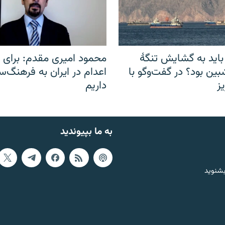
باید به گشایش تنگهٔ
محمود امیری مقدم: برای مب
ین بود؟ در گفت‌وگو با
اعدام در ایران به فرهنگ‌سا
ز
داریم
به ما بپیوندید
بشنوید