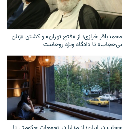
محمدباقر خرازی؛ از «فتح تهران» و کشتن «زنان
بی‌حجاب» تا دادگاه ویژه روحانیت
حجاب در ایران؛ از مدارا در تجمعات حکومتی تا