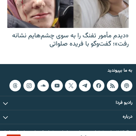
«دیدم مأمور تفنگ را به سوی چشم‌هایم نشانه
رفت»؛ گفت‌و‌گو با فریده صلواتی
به ما بپیوندید
رادیو فردا
درباره
© ۲۰۲۶ تمام حقوق این وب‌سایت، بر اساس مقررات کپی‌رایت، برای رادیو فردا