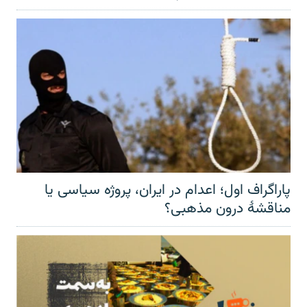
پاراگراف اول؛ اعدام در ایران، پروژه سیاسی یا
مناقشهٔ درون مذهبی؟