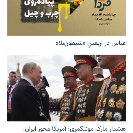
عباس در اربعینِ «شیطون‌بلا»
هشدار مارک مونتگمری: آمریکا محور ایران،