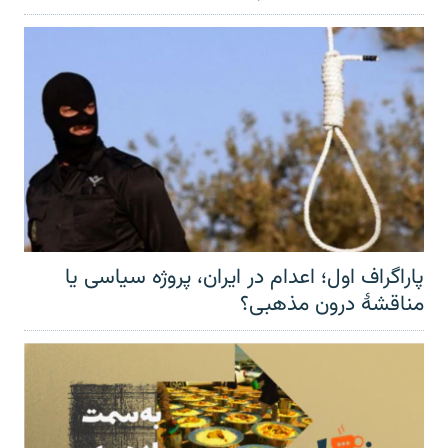
پاراگراف اول؛ اعدام در ایران، پروژه سیاسی یا
مناقشهٔ درون مذهبی؟