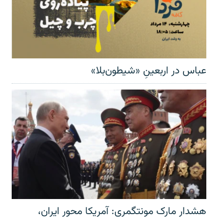
عباس در اربعینِ «شیطون‌بلا»
هشدار مارک مونتگمری: آمریکا محور ایران،