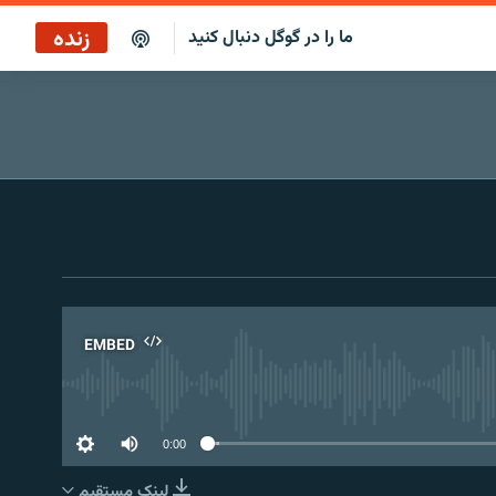
زنده
ما را در گوگل دنبال کنید
پخش آنلاین
پخش رادیویی
پخش آنلاین
پخش ماهواره‌ای
EMBED
No 
0:00
لینک مستقیم