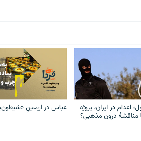
ل؛ اعدام در ایران، پروژه
عباس در اربعینِ «شیطون‌بل
مناقشهٔ درون مذهبی؟