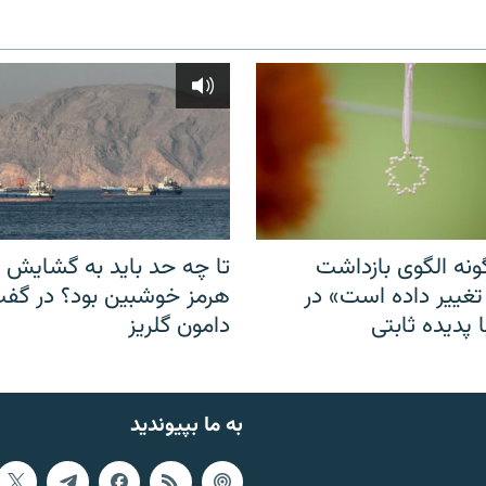
نه الگوی بازداشت
تا چه حد باید به گشایش ت
 تغییر داده است» در
هرمز خوشبین بود؟ در گفت‌
 پدیده ثابتی
دامون گلریز
به ما بپیوندید