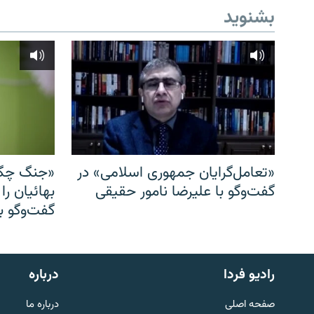
بشنوید
«تعامل‌گرایان جمهوری اسلامی» در
«جنگ چگو
گفت‌وگو با علیرضا نامور حقیقی
بهائیان را
گفت‌وگو با
English
رادیو فردا
درباره
به ما بپیوندید
صفحه اصلی
درباره ما