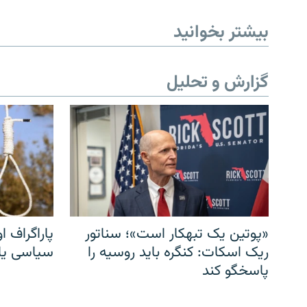
بیشتر بخوانید
گزارش و تحلیل
«پوتین یک تبهکار است»؛ سناتور
پاراگراف او
ریک اسکات: کنگره باید روسیه را
سیاسی یا 
پاسخگو کند