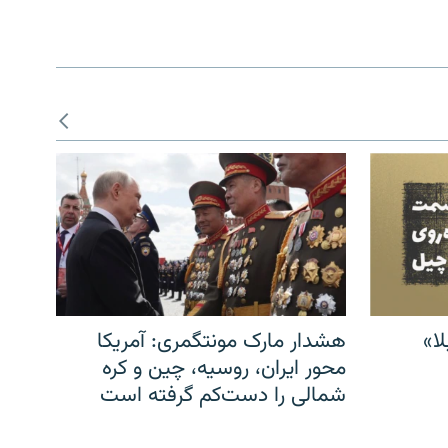
ا»
هشدار مارک مونتگمری: آمریکا
محور ایران، روسیه، چین و کره
شمالی را دست‌کم گرفته است