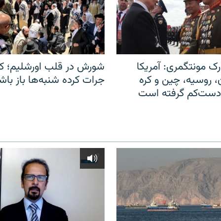
ک مونتگمری: آمریکا
شورش در قلب اورشلیم؛ کا
ن، روسیه، چین و کره
جرات کرده شنبه‌ها باز باش
 دست‌کم گرفته است