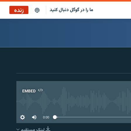
زنده
ما را در گوگل دنبال کنید
بازپخش کافه فردا
پخش رادیویی
پخش آنلاین
پخش ماهواره‌ای
EMBED
No 
0:00
لینک مستقیم