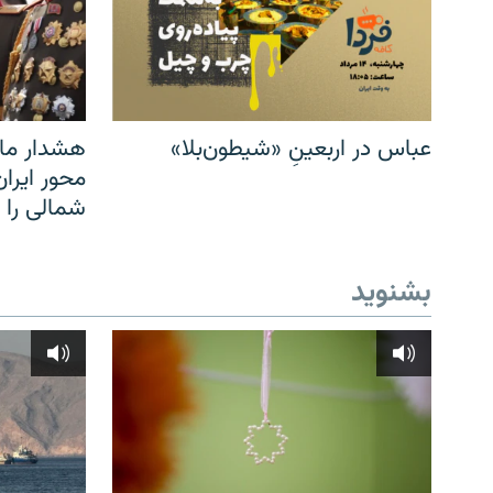
عباس در اربعینِ «شیطون‌بلا»
هشدار مار
محور ایرا
شمالی را
بشنوید