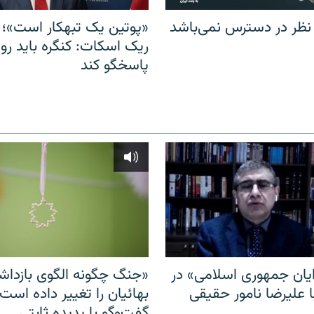
 نظر در دسترس نمی‌باشد
«پوتین یک تبهکار است»؛ 
ریک اسکات: کنگره باید روس
پاسخگو کند
ایان جمهوری اسلامی» در
«جنگ چگونه الگوی بازدا
ا علیرضا نامور حقیقی
بهائیان را تغییر داده است
گفت‌وگو با پدیده ثابتی