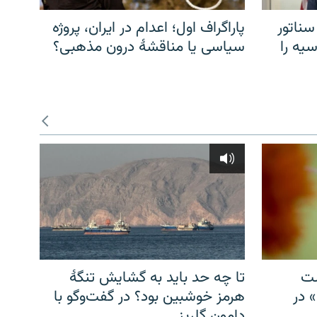
سناتور
پاراگراف اول؛ اعدام در ایران، پروژه
یه را
سیاسی یا مناقشهٔ درون مذهبی؟
شت
تا چه حد باید به گشایش تنگهٔ
» در
هرمز خوشبین بود؟ در گفت‌وگو با
دامون گلریز