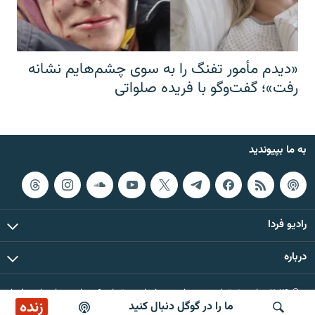
«دیدم مأمور تفنگ را به سوی چشم‌هایم نشانه
رفت»؛ گفت‌و‌گو با فریده صلواتی
به ما بپیوندید
رادیو فردا
درباره
© ۲۰۲۶ تمام حقوق این وب‌سایت، بر اساس مقررات کپی‌رایت، برای رادیو فردا
زنده
ما را در گوگل دنبال کنید
محفوظ است.