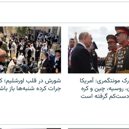
ک مونتگمری: آمریکا
شورش در قلب اورشلیم؛ کا
ن، روسیه، چین و کره
جرات کرده شنبه‌ها باز باش
 دست‌کم گرفته است