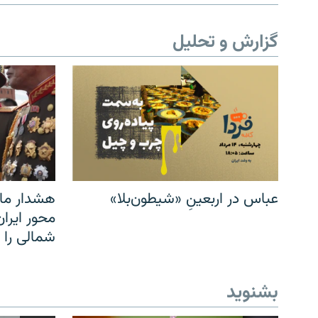
گزارش و تحلیل
عباس در اربعینِ «شیطون‌بلا»
هشدار مار
محور ایرا
شمالی را
بشنوید