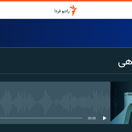
هی
media source currently available
30:00