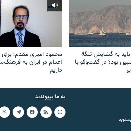
باید به گشایش تنگهٔ
محمود امیری مقدم: برای مب
ین بود؟ در گفت‌وگو با
اعدام در ایران به فرهنگ‌سا
ز
داریم
به ما بپیوندید
بشنوید