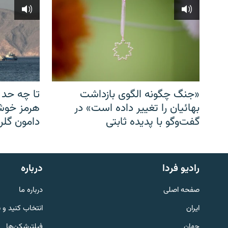
«جنگ چگونه الگوی بازداشت
تا چه حد 
بهائیان را تغییر داده است» در
هرمز خوشب
گفت‌وگو با پدیده ثابتی
دامون گلری
English
رادیو فردا
درباره
به ما بپیوندید
صفحه اصلی
درباره ما
ایران
انتخاب کنید و 
جهان
فیلترشکن‌ها