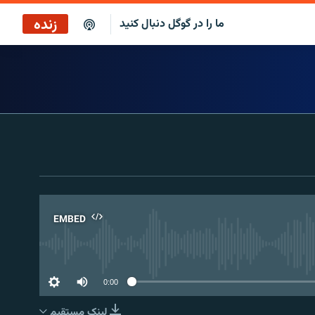
زنده
ما را در گوگل دنبال کنید
بازپخش کافه فردا
پخش رادیویی
پخش آنلاین
پخش ماهواره‌ای
EMBED
No 
0:00
لینک مستقیم