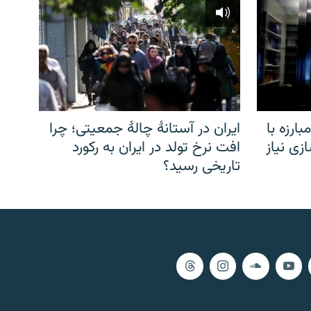
ارزه با
ایران در آستانهٔ چالهٔ جمعیتی؛ چرا
زی نیاز
افت نرخ تولد در ایران به رکورد
تاریخی رسید؟