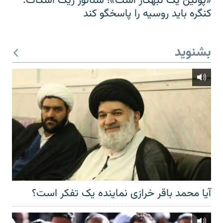
«پوتین یک تبهکار است»؛ سناتور ریک اسکات:
کنگره باید روسیه را پاسخگو کند
بشنوید
آیا محمد باقر خرازی نماینده یک تفکر است؟