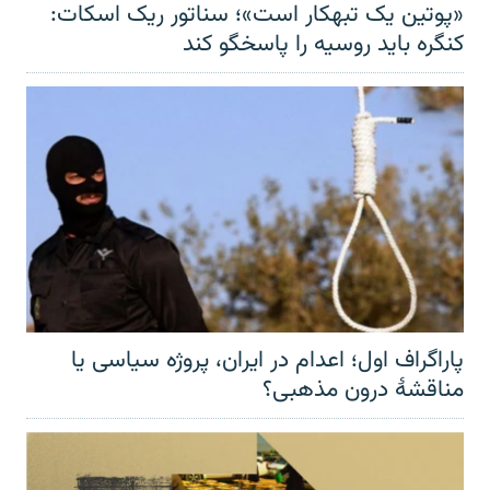
«پوتین یک تبهکار است»؛ سناتور ریک اسکات:
کنگره باید روسیه را پاسخگو کند
پاراگراف اول؛ اعدام در ایران، پروژه سیاسی یا
مناقشهٔ درون مذهبی؟