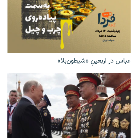
عباس در اربعینِ «شیطون‌بلا»