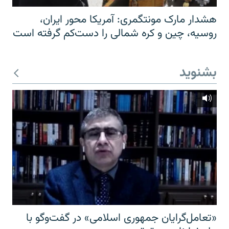
هشدار مارک مونتگمری: آمریکا محور ایران،
روسیه، چین و کره شمالی را دست‌کم گرفته است
بشنوید
«تعامل‌گرایان جمهوری اسلامی» در گفت‌وگو با