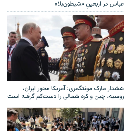
عباس در اربعینِ «شیطون‌بلا»
هشدار مارک مونتگمری: آمریکا محور ایران،
روسیه، چین و کره شمالی را دست‌کم گرفته است