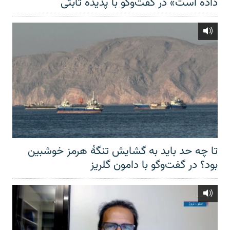
داده است» در گفت‌وگو با پدیده ثابتی
تا چه حد باید به گشایش تنگهٔ هرمز خوشبین
بود؟ در گفت‌وگو با دامون گلریز