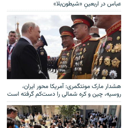
عباس در اربعینِ «شیطون‌بلا»
هشدار مارک مونتگمری: آمریکا محور ایران،
روسیه، چین و کره شمالی را دست‌کم گرفته است