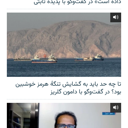
داده است» در گفت‌وگو با پدیده ثابتی
تا چه حد باید به گشایش تنگهٔ هرمز خوشبین
بود؟ در گفت‌وگو با دامون گلریز