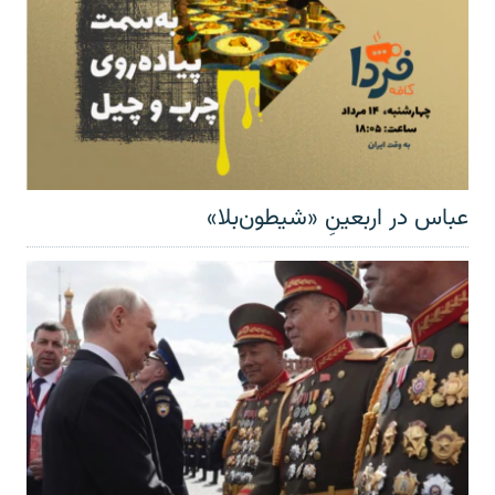
عباس در اربعینِ «شیطون‌بلا»