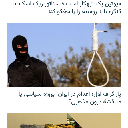
«پوتین یک تبهکار است»؛ سناتور ریک اسکات:
کنگره باید روسیه را پاسخگو کند
پاراگراف اول؛ اعدام در ایران، پروژه سیاسی یا
مناقشهٔ درون مذهبی؟