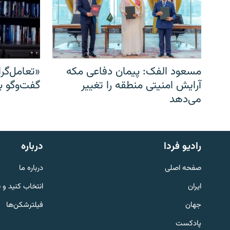
مسعود الفک: پیمان دفاعی مکه
«تعامل‌گر
آرایش امنیتی منطقه را تغییر
گفت‌وگو ب
می‌دهد
English
رادیو فردا
درباره
به ما بپیوندید
صفحه اصلی
درباره ما
ایران
انتخاب کنید و 
جهان
فیلترشکن‌ها
پادکست