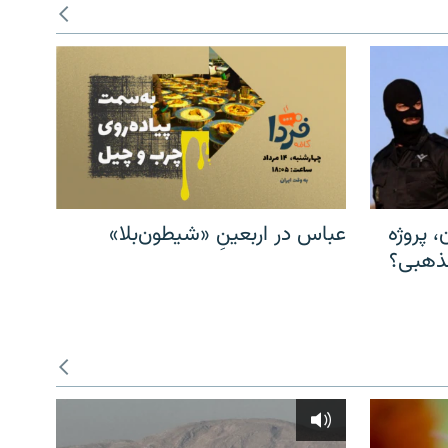
، پروژه
عباس در اربعینِ «شیطون‌بلا»
مذهبی؟