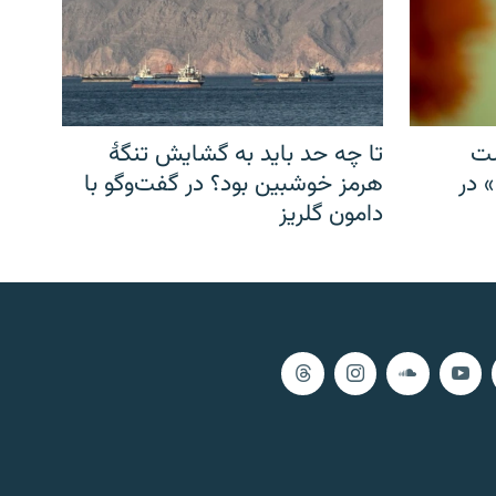
شت
تا چه حد باید به گشایش تنگهٔ
» در
هرمز خوشبین بود؟ در گفت‌وگو با
دامون گلریز