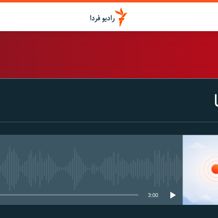
اشتراک
Spotify
CastBox
عضویت
media source currently available
3:00