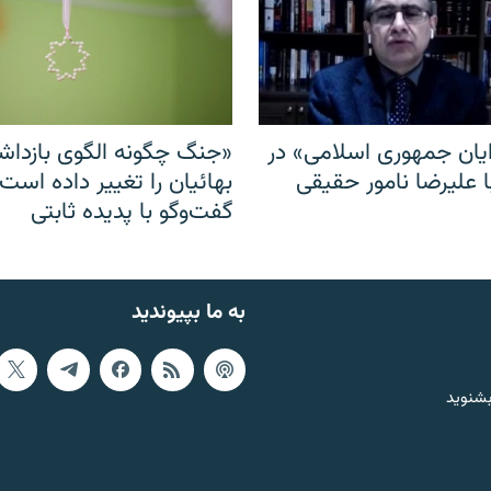
ایان جمهوری اسلامی» در
«جنگ چگونه الگوی بازدا
ا علیرضا نامور حقیقی
بهائیان را تغییر داده است
گفت‌وگو با پدیده ثابتی
به ما بپیوندید
بشنوید