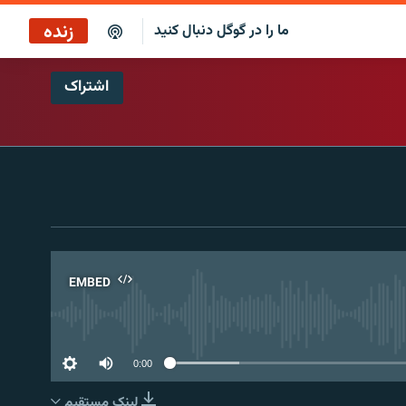
زنده
ما را در گوگل دنبال کنید
اشتراک
بازپخش کافه فردا
پخش رادیویی
پخش آنلاین
پخش ماهواره‌ای
EMBED
No 
0:00
لینک مستقیم