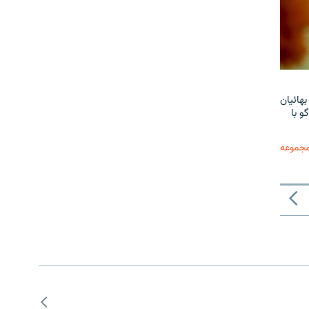
هائیان
و با
مجموعه