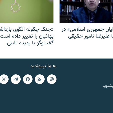
ایان جمهوری اسلامی» در
«جنگ چگونه الگوی بازدا
ا علیرضا نامور حقیقی
بهائیان را تغییر داده است
گفت‌وگو با پدیده ثابتی
به ما بپیوندید
بشنوید