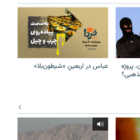
، پروژه
عباس در اربعینِ «شیطون‌بلا»
مذهبی؟