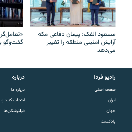
مسعود الفک: پیمان دفاعی مکه
«تعامل‌گر
آرایش امنیتی منطقه را تغییر
گفت‌وگو ب
می‌دهد
English
رادیو فردا
درباره
به ما بپیوندید
صفحه اصلی
درباره ما
ایران
انتخاب کنید و 
جهان
فیلترشکن‌ها
پادکست
زبان‌های دیگر