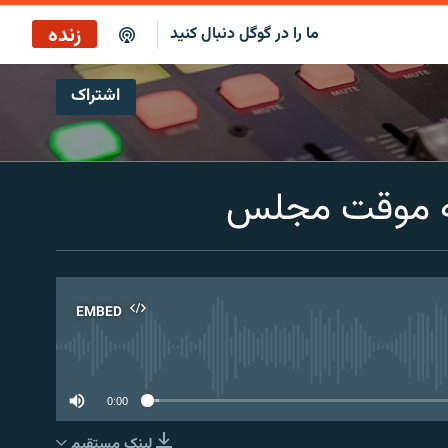
زنده
ما را در گوگل دنبال کنید
اشتراک
پخش آنلاین
پخش رادیویی
سه موقت مجلس
پخش آنلاین
پخش ماهواره‌ای
EMBED
No 
0:00
لینک مستقیم