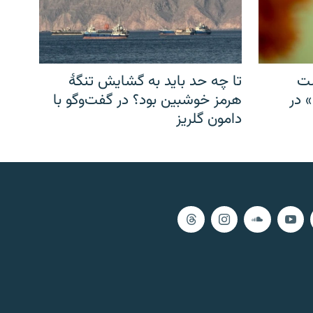
شت
تا چه حد باید به گشایش تنگهٔ
» در
هرمز خوشبین بود؟ در گفت‌وگو با
دامون گلریز